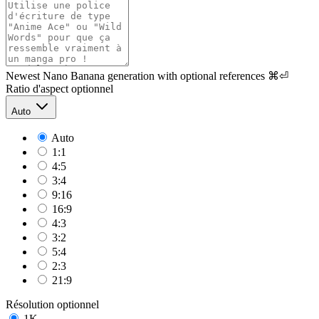
Newest Nano Banana generation with optional references
⌘⏎
Ratio d'aspect
optionnel
Auto
Auto
1:1
4:5
3:4
9:16
16:9
4:3
3:2
5:4
2:3
21:9
Résolution
optionnel
1K