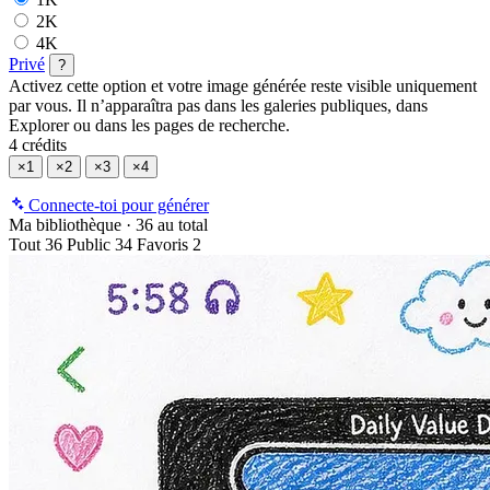
2K
4K
Privé
?
Activez cette option et votre image générée reste visible uniquement
par vous. Il n’apparaîtra pas dans les galeries publiques, dans
Explorer ou dans les pages de recherche.
4 crédits
×1
×2
×3
×4
Connecte-toi pour générer
Ma bibliothèque
·
36 au total
Tout
36
Public
34
Favoris
2