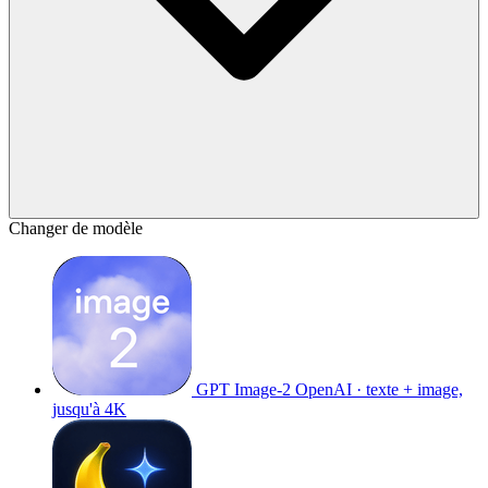
Changer de modèle
GPT Image-2
OpenAI · texte + image,
jusqu'à 4K