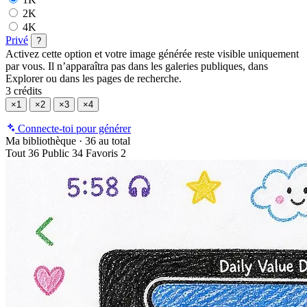
2K
4K
Privé
?
Activez cette option et votre image générée reste visible uniquement
par vous. Il n’apparaîtra pas dans les galeries publiques, dans
Explorer ou dans les pages de recherche.
3 crédits
×1
×2
×3
×4
Connecte-toi pour générer
Ma bibliothèque
·
36 au total
Tout
36
Public
34
Favoris
2