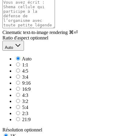
Cinematic text-to-image rendering
⌘⏎
Ratio d'aspect
optionnel
Auto
Auto
1:1
4:5
3:4
9:16
16:9
4:3
3:2
5:4
2:3
21:9
Résolution
optionnel
1K