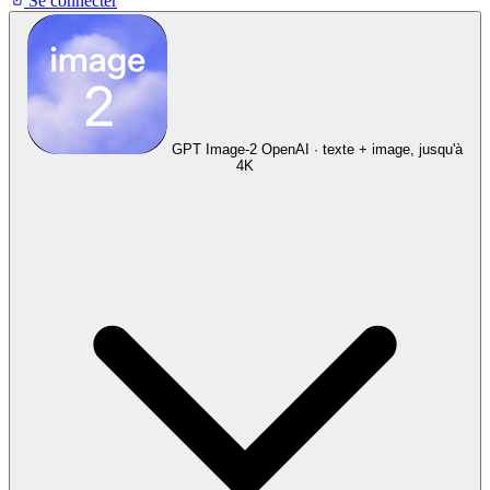
Se connecter
GPT Image-2
OpenAI · texte + image, jusqu'à
4K