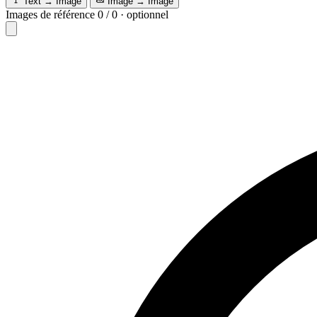
Text → Image
Image → Image
Images de référence
0
/
0
·
optionnel