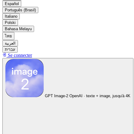
Español
Português (Brasil)
Italiano
Polski
Bahasa Melayu
ไทย
العربية
עברית
Se connecter
GPT Image-2
OpenAI · texte + image, jusqu'à 4K