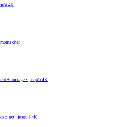
squ'à 4K
e moins cher
ment + ancrage · jusqu'à 4K
texte net · jusqu'à 4K