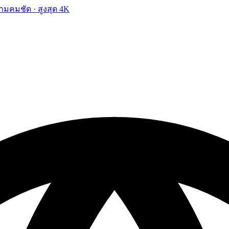
ามคมชัด · สูงสุด 4K