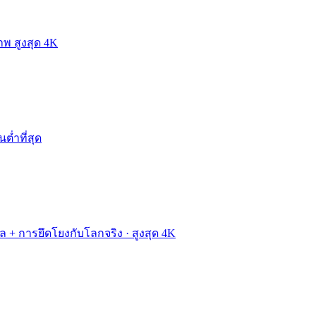
าพ สูงสุด 4K
นต่ำที่สุด
ผล + การยึดโยงกับโลกจริง · สูงสุด 4K