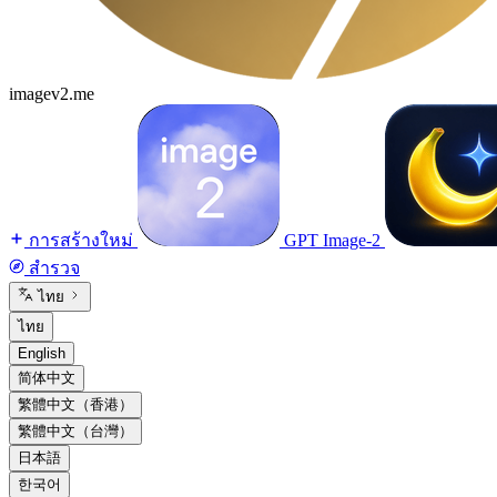
imagev2.me
การสร้างใหม่
GPT Image-2
สำรวจ
ไทย
ไทย
English
简体中文
繁體中文（香港）
繁體中文（台灣）
日本語
한국어