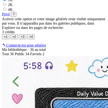
2K
4K
Privé
?
Activez cette option et votre image générée reste visible uniquement
par vous. Il n’apparaîtra pas dans les galeries publiques, dans
Explorer ou dans les pages de recherche.
3 crédits
×1
×2
×3
×4
Connecte-toi pour générer
Ma bibliothèque
·
36 au total
Tout
36
Public
34
Favoris
2