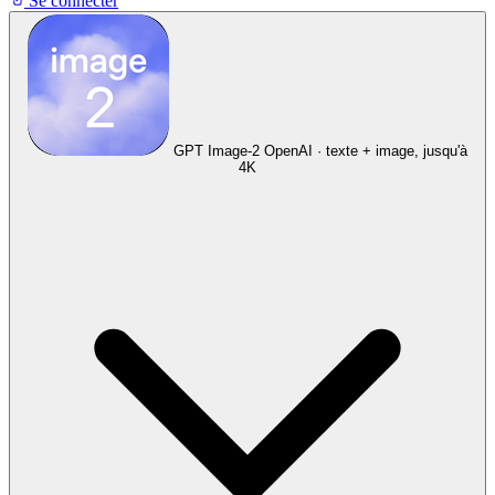
Se connecter
GPT Image-2
OpenAI · texte + image, jusqu'à
4K