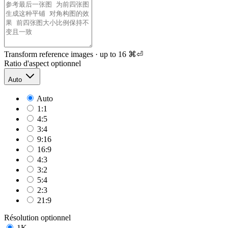
Transform reference images · up to 16
⌘⏎
Ratio d'aspect
optionnel
Auto
Auto
1:1
4:5
3:4
9:16
16:9
4:3
3:2
5:4
2:3
21:9
Résolution
optionnel
1K