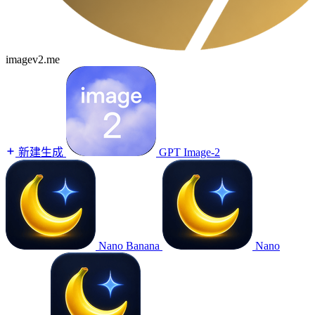
imagev2.me
新建生成
GPT Image-2
Nano Banana
Nano