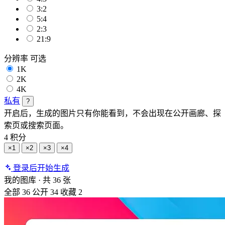
3:2
5:4
2:3
21:9
分辨率
可选
1K
2K
4K
私有
?
开启后，生成的图片只有你能看到，不会出现在公开画廊、探
索页或搜索页面。
4 积分
×1
×2
×3
×4
登录后开始生成
我的图库
·
共 36 张
全部
36
公开
34
收藏
2