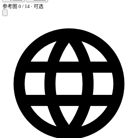
参考图
0
/
14
·
可选