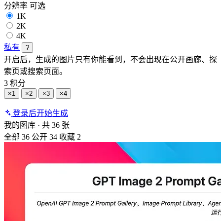
分辨率
可选
1K
2K
4K
私有
?
开启后，生成的图片只有你能看到，不会出现在公开画廊、探
索页或搜索页面。
3 积分
×1
×2
×3
×4
登录后开始生成
我的图库
·
共 36 张
全部
36
公开
34
收藏
2