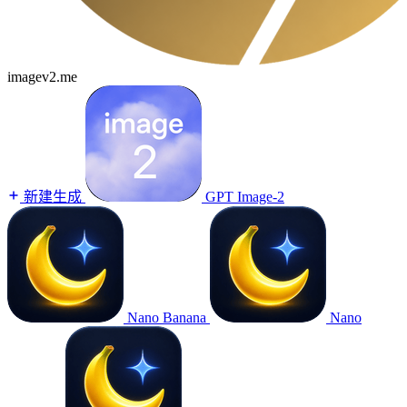
imagev2.me
新建生成
GPT Image-2
Nano Banana
Nano