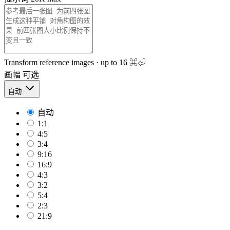
Transform reference images · up to 16
⌘⏎
画幅
可选
自动
自动
1:1
4:5
3:4
9:16
16:9
4:3
3:2
5:4
2:3
21:9