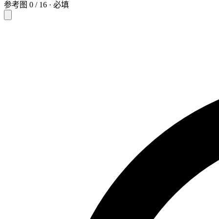
参考图
0
/
16
·
必填