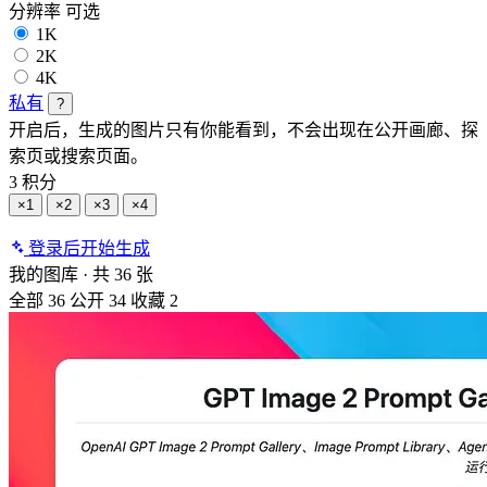
分辨率
可选
1K
2K
4K
私有
?
开启后，生成的图片只有你能看到，不会出现在公开画廊、探
索页或搜索页面。
3 积分
×1
×2
×3
×4
登录后开始生成
我的图库
·
共 36 张
全部
36
公开
34
收藏
2