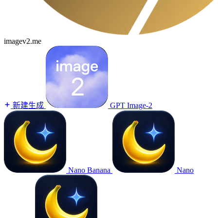
imagev2.me
新建生成
GPT Image-2
Nano Banana
Nano