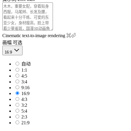
Cinematic text-to-image rendering
⌘⏎
画幅
可选
16:9
自动
1:1
4:5
3:4
9:16
16:9
4:3
3:2
5:4
2:3
21:9