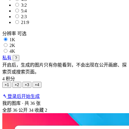
3:2
5:4
2:3
21:9
分辨率
可选
1K
2K
4K
私有
?
开启后，生成的图片只有你能看到，不会出现在公开画廊、探
索页或搜索页面。
4 积分
×1
×2
×3
×4
登录后开始生成
我的图库
·
共 36 张
全部
36
公开
34
收藏
2