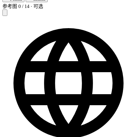
参考图
0
/
14
·
可选