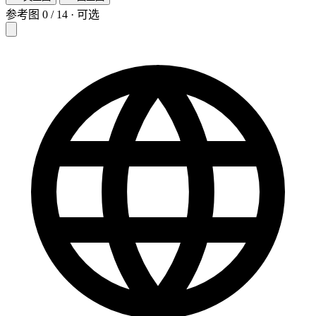
参考图
0
/
14
·
可选