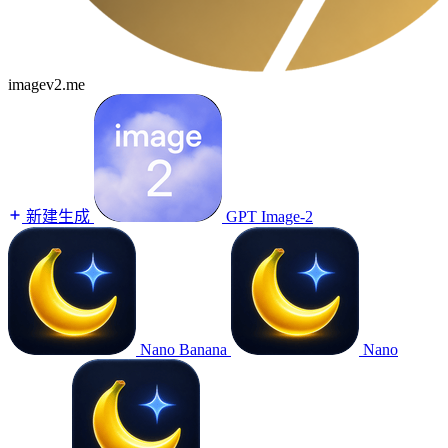
imagev2.me
新建生成
GPT Image-2
Nano Banana
Nano