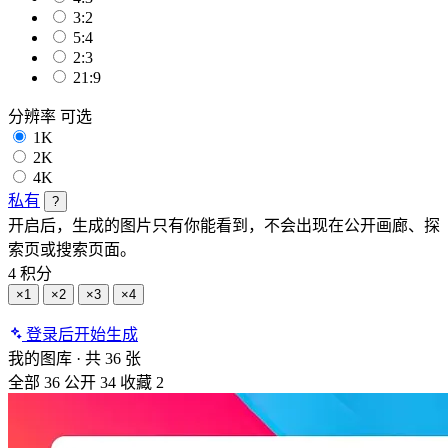
3:2
5:4
2:3
21:9
分辨率
可选
1K
2K
4K
私有
?
开启后，生成的图片只有你能看到，不会出现在公开画廊、探
索页或搜索页面。
4 积分
×1
×2
×3
×4
登录后开始生成
我的图库
·
共 36 张
全部
36
公开
34
收藏
2