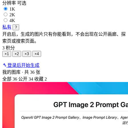
分辨率
可选
1K
2K
4K
私有
?
开启后，生成的图片只有你能看到，不会出现在公开画廊、探
索页或搜索页面。
3 积分
×1
×2
×3
×4
登录后开始生成
我的图库
·
共 36 张
全部
36
公开
34
收藏
2