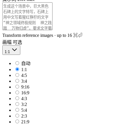
Transform reference images · up to 16
⌘⏎
画幅
可选
1:1
自动
1:1
4:5
3:4
9:16
16:9
4:3
3:2
5:4
2:3
21:9