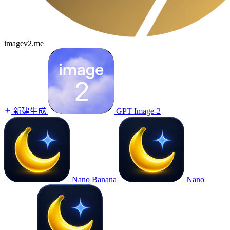
imagev2.me
新建生成
GPT Image-2
Nano Banana
Nano