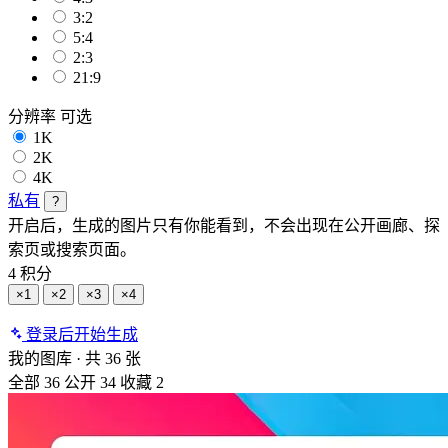
3:2
5:4
2:3
21:9
分辨率
可选
1K
2K
4K
私有
?
开启后，生成的图片只有你能看到，不会出现在公开画廊、探
索页或搜索页面。
4 积分
×1
×2
×3
×4
登录后开始生成
我的图库
·
共 36 张
全部
36
公开
34
收藏
2