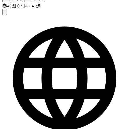
参考图
0
/
14
·
可选