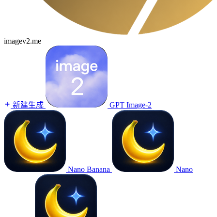
imagev2.me
新建生成
GPT Image-2
Nano Banana
Nano