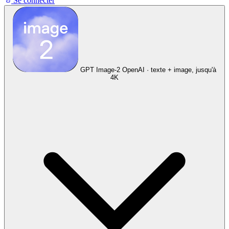
Se connecter
GPT Image-2
OpenAI · texte + image, jusqu'à
4K