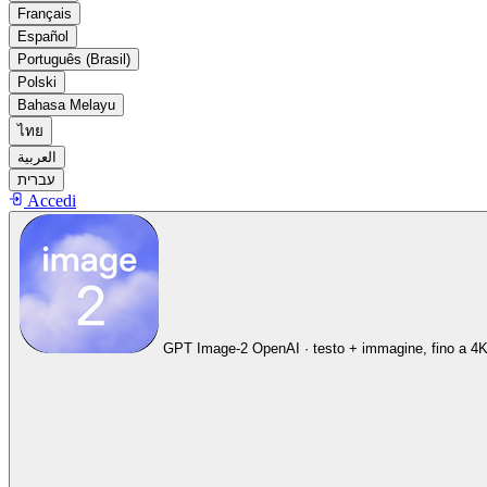
Français
Español
Português (Brasil)
Polski
Bahasa Melayu
ไทย
العربية
עברית
Accedi
GPT Image-2
OpenAI · testo + immagine, fino a 4