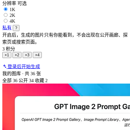
分辨率
可选
1K
2K
4K
私有
?
开启后，生成的图片只有你能看到，不会出现在公开画廊、探
索页或搜索页面。
3 积分
×1
×2
×3
×4
登录后开始生成
我的图库
·
共 36 张
全部
36
公开
34
收藏
2