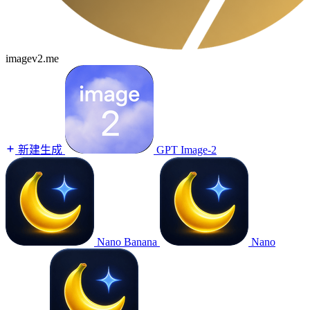
imagev2.me
新建生成
GPT Image-2
Nano Banana
Nano