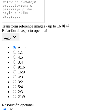
Transform reference images · up to 16
⌘⏎
Relación de aspecto
opcional
Auto
Auto
1:1
4:5
3:4
9:16
16:9
4:3
3:2
5:4
2:3
21:9
Resolución
opcional
1K