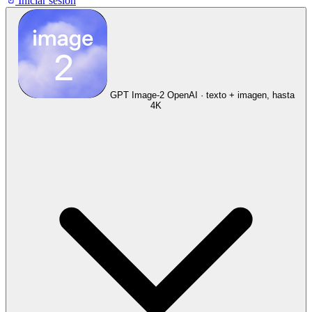
Iniciar sesión
GPT Image-2
OpenAI · texto + imagen, hasta
4K