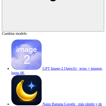
Cambiar modelo
GPT Image-2
OpenAI · texto + imagen,
hasta 4K
Nano Banana
Google · más rápido y de