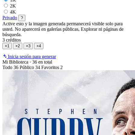
2K
4K
Privado
?
Active esto y la imagen generada permanecerá visible solo para
usted. No aparecerá en galerías públicas, Explorar ni páginas de
búsqueda.
3 créditos
×1
×2
×3
×4
Inicia sesión para generar
Mi Biblioteca
·
36 en total
Todo
36
Público
34
Favoritos
2